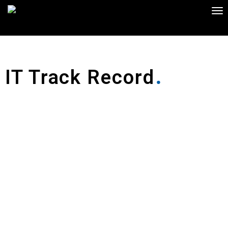
Intobiz – Engenharia Informática, Lda
Engenharia Informática
IT Track Record